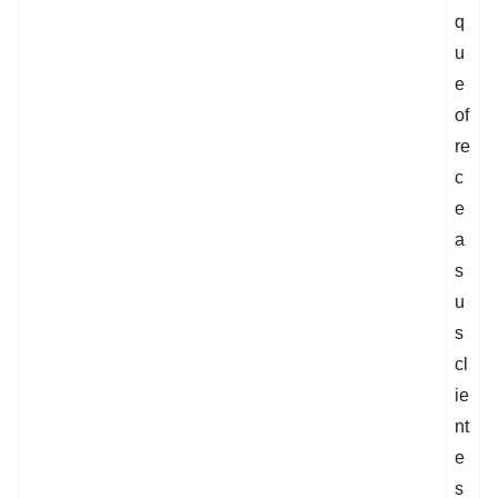
q
u
e
of
re
c
e
a
s
u
s
cl
ie
nt
e
s