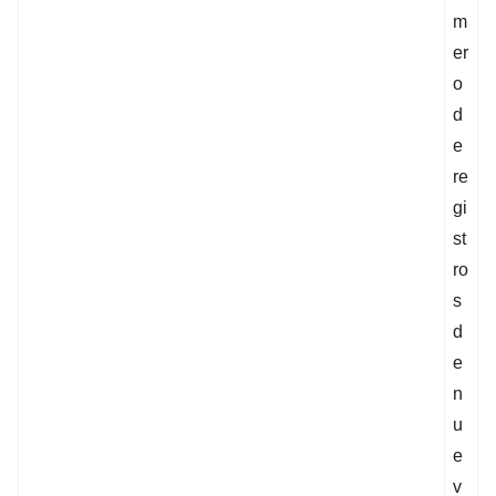
m
er
o
d
e
re
gi
st
ro
s
d
e
n
u
e
v