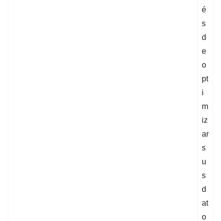
é
s
d
e
o
pt
i
m
iz
ar
s
u
s
d
at
o