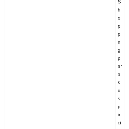
S
h
o
p
pi
n
g
p
ar
a
s
u
s
pr
in
ci