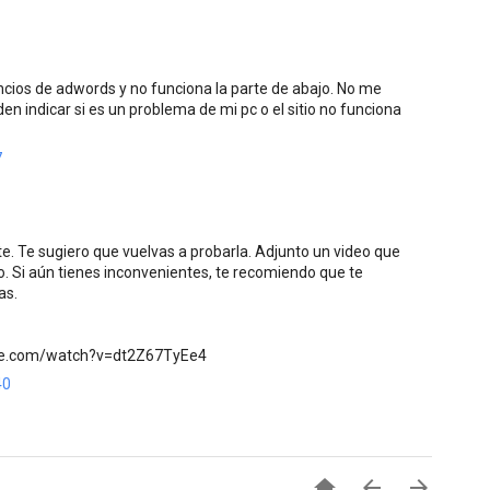
uncios de adwords y no funciona la parte de abajo. No me
n indicar si es un problema de mi pc o el sitio no funciona
7
. Te sugiero que vuelvas a probarla. Adjunto un video que
o. Si aún tienes inconvenientes, te recomiendo que te
as.
tube.com/watch?v=dt2Z67TyEe4
40


