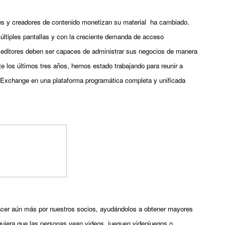
s y creadores de contenido monetizan su material  ha cambiado. 
ltiples pantallas y con la creciente demanda de acceso 
s editores deben ser capaces de administrar sus negocios de manera 
e los últimos tres años, hemos estado trabajando para reunir a 
 Exchange en una plataforma programática completa y unificada 
cer aún más por nuestros socios,
 ayudándolos a obtener mayores 
uiera que las personas vean videos, jueguen videojuegos o 